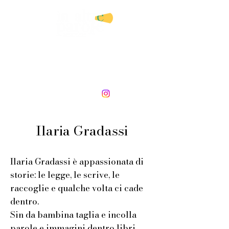
AGENZIA LETTERARIA E
SERVIZI EDITORIALI
DI ANGELA CATRANI
Ilaria Gradassi
Ilaria Gradassi è appassionata di
storie: le legge, le scrive, le
raccoglie e qualche volta ci cade
dentro.
Sin da bambina taglia e incolla
parole e immagini dentro libri