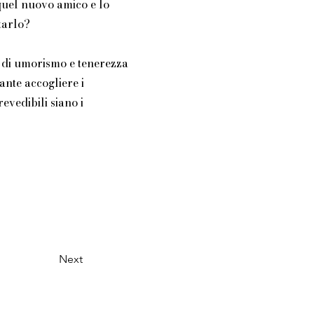
quel nuovo amico e lo
tarlo?
 di umorismo e tenerezza
ante accogliere i
vedibili siano i
Next
RNGL74S49H294D