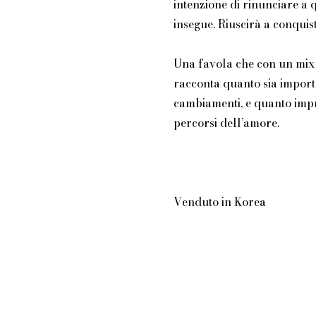
intenzione di rinunciare a 
insegue. Riuscirà a conquis
Una favola che con un mix
racconta quanto sia import
cambiamenti, e quanto impre
percorsi dell’amore.
Venduto in Korea
e parole. Agenzia letteraria e servizi editoriali di Angela Catrani. P.Iva 04213931209 CF CT