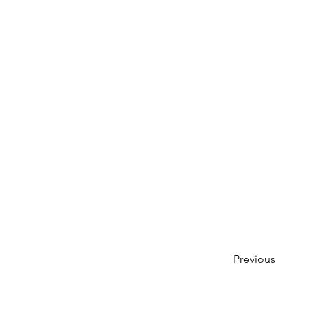
Previous
©2026 In altr