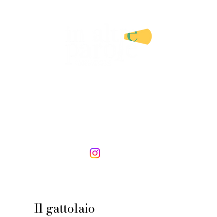
IA LETTERARIA E SERVIZI EDIT
DI ANGELA CATRANI
i
Illustratori e illustratrici
Libri
In altre lezioni
Cons
Il gattolaio