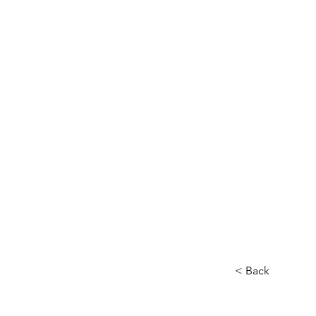
AGENZ
Home
Chi sono
Autori e autric
< Back