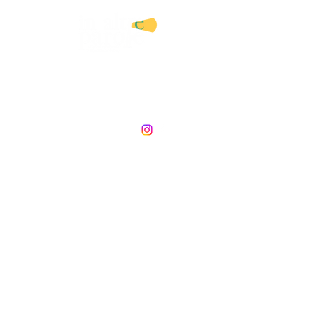
AGENZIA LETTERARIA E
SERVIZI EDITORIALI
DI ANGELA CATRANI
©2026 In altre parole. Agenzia letteraria e servizi editoriali di Angela Catrani. P.Iva