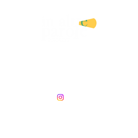
IA LETTERARIA E SERVIZI EDIT
DI ANGELA CATRANI
i
Illustratori e illustratrici
Libri
In altre lezioni
Cons