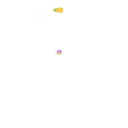
AGENZIA LETTERARIA E
SERVIZI EDITORIALI
DI ANGELA CATRANI
©2026 In altre parole. Agenzia letteraria e servizi editoriali di Angela Catrani. P.Iva