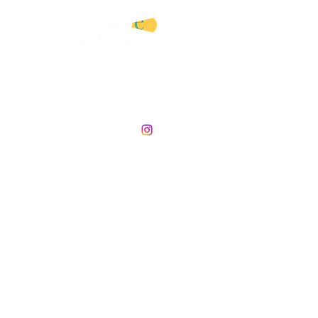
AGENZIA LETTERARIA E
SERVIZI EDITORIALI
DI ANGELA CATRANI
©2026 In altre parole. Agenzia letteraria e servizi editoriali di Angela Catrani. P.Iva