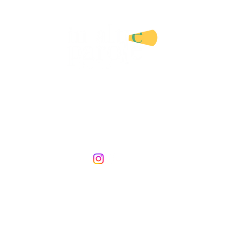
IA LETTERARIA E SERVIZI EDIT
DI ANGELA CATRANI
i
Illustratori e illustratrici
Libri
In altre lezioni
Cons